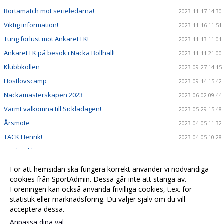
Bortamatch mot serieledarna!
2023-11-17 14:30
Viktig information!
2023-11-16 11:51
Tung förlust mot Ankaret FK!
2023-11-13 11:01
Ankaret FK på besök i Nacka Bollhall!
2023-11-11 21:00
Klubbkollen
2023-09-27 14:15
Höstlovscamp
2023-09-14 15:42
Nackamästerskapen 2023
2023-06-02 09:44
Varmt välkomna till Sickladagen!
2023-05-29 15:48
Årsmöte
2023-04-05 11:32
TACK Henrik!
2023-04-05 10:28
Stöd Sickla IF
2023-03-24 10:38
2023-02-22 13:19
För att hemsidan ska fungera korrekt använder vi nödvändiga
SERIESEGER FÖR P16
cookies från SportAdmin. Dessa går inte att stänga av.
2023-02-19 21:38
Föreningen kan också använda frivilliga cookies, t.ex. för
2023-02-06 12:52
statistik eller marknadsföring. Du väljer själv om du vill
acceptera dessa.
Anpassa dina val