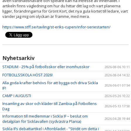
även vårdnadshavare och spelare kan ha intresse av innehållet. I
artikeln finns vägledning om hur du hittar ditt lag och vart planerna
ligger, förändringarna för Grönt Kort, det nya gula kortet till ledare, vart
FÖRSÄKRING
vänder jag mig om olyckan är framme, med mera.
FÖRENINGSKLÄDER
https://www.stff.se/tavling/st-eriks-cupen/infor-seriestarten/
SICKLA IF YTTRANDE SAMRÅD
Nyhetsarkiv
STADIUM - 25% på fotbollsskor eller inomhusskor
2026-08-06 10:11
FOTBOLLSSKOLA HÖST 2026!
2026-08-04 14:32
Alla goda krafter behövs för att bygga och driva Sickla
2026-06-01 07:54
IF!
CAMP I AUGUSTI
2026-05-26 10:22
Insamling av skor och kläder till Zambia på Fotbollens
2026-05-13 17:50
Dag
Information till medlemmar i Sickla IF – beslut om
2026-04-28 19:44
detaljplan för Sicklavallen (sydvästra Plania)
Sickla IFs debattartikel i Aftonbladet - "Stridit om detta i