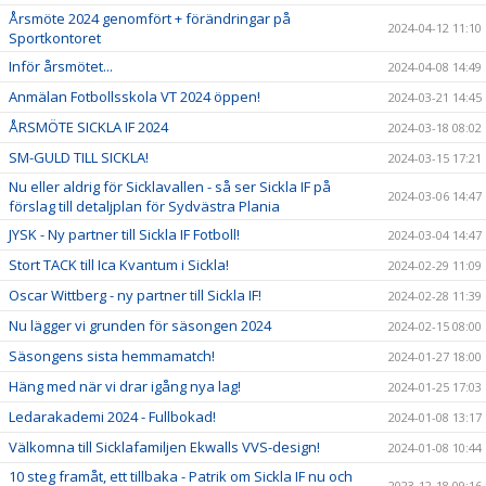
Årsmöte 2024 genomfört + förändringar på
2024-04-12 11:10
Sportkontoret
Inför årsmötet...
2024-04-08 14:49
Anmälan Fotbollsskola VT 2024 öppen!
2024-03-21 14:45
ÅRSMÖTE SICKLA IF 2024
2024-03-18 08:02
SM-GULD TILL SICKLA!
2024-03-15 17:21
Nu eller aldrig för Sicklavallen - så ser Sickla IF på
2024-03-06 14:47
förslag till detaljplan för Sydvästra Plania
JYSK - Ny partner till Sickla IF Fotboll!
2024-03-04 14:47
Stort TACK till Ica Kvantum i Sickla!
2024-02-29 11:09
Oscar Wittberg - ny partner till Sickla IF!
2024-02-28 11:39
Nu lägger vi grunden för säsongen 2024
2024-02-15 08:00
Säsongens sista hemmamatch!
2024-01-27 18:00
Häng med när vi drar igång nya lag!
2024-01-25 17:03
Ledarakademi 2024 - Fullbokad!
2024-01-08 13:17
Välkomna till Sicklafamiljen Ekwalls VVS-design!
2024-01-08 10:44
10 steg framåt, ett tillbaka - Patrik om Sickla IF nu och
2023-12-18 09:16