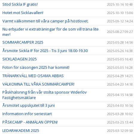
Stöd Sickla IF gratis!
2025-10-16 10:48
Hotet mot Sicklavallen!
2025-10-10 15:06
Varmt välkommen till våra camper på höstlovet.
2025-09-12 14:24
Nu erbjuder vi extraträningar för de som vill träna lite
2025-08-27 09:27
mer!
SOMMARCAMPER 2025
2025-05-28 14:56
Årsmöte Sickla IF för 2025 - Tis 3 juni 18.00-19.30
2025-05-26 16:38
SICKLADAGEN 2025
2025-05-05 16:43
Foton för säsongen 2025 har kommit!
2025-05-05 16:28
TRÄNARKVÄLL MED OSAMA ABBAS
2025-04-29 14:21
VÄLKOMNA TILL VÅRA SOMMARCAMPER!
2025-04-23 14:18
Påskhälsning från vår stolta sponsor Widerlöv
2025-04-15 14:58
Fastighetsmäklare
Årsmötet uppskjutet till 3 juni
2025-04-03 10:56
Information inför seriestart
2025-03-28 10:02
PÅSKCAMP - ANMÄLAN ÖPPEN!
2025-03-25 13:44
LEDARAKADEMI 2025
2025-03-12 09:50