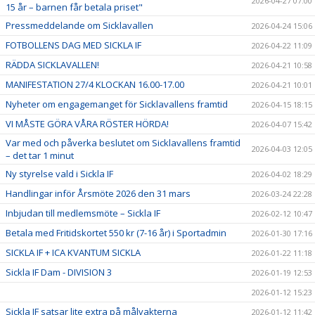
2026-04-27 07:00
15 år – barnen får betala priset"
Pressmeddelande om Sicklavallen
2026-04-24 15:06
FOTBOLLENS DAG MED SICKLA IF
2026-04-22 11:09
RÄDDA SICKLAVALLEN!
2026-04-21 10:58
MANIFESTATION 27/4 KLOCKAN 16.00-17.00
2026-04-21 10:01
Nyheter om engagemanget för Sicklavallens framtid
2026-04-15 18:15
VI MÅSTE GÖRA VÅRA RÖSTER HÖRDA!
2026-04-07 15:42
Var med och påverka beslutet om Sicklavallens framtid
2026-04-03 12:05
– det tar 1 minut
Ny styrelse vald i Sickla IF
2026-04-02 18:29
Handlingar inför Årsmöte 2026 den 31 mars
2026-03-24 22:28
Inbjudan till medlemsmöte – Sickla IF
2026-02-12 10:47
Betala med Fritidskortet 550 kr (7-16 år) i Sportadmin
2026-01-30 17:16
SICKLA IF + ICA KVANTUM SICKLA
2026-01-22 11:18
Sickla IF Dam - DIVISION 3
2026-01-19 12:53
2026-01-12 15:23
Sickla IF satsar lite extra på målvakterna
2026-01-12 11:42