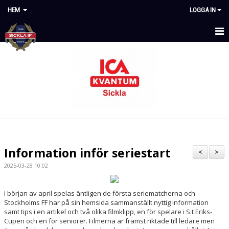
HEM
LOGGA IN
STARTSIDA
NYHETER
OM KLUBBEN
KALENDER
DOKUMENT
Information inför seriestart
<
>
MATCHER
2025-03-28 10:02
KONTAKT
I början av april spelas äntligen de första seriematcherna och
Stockholms FF har på sin hemsida sammanställt nyttig information
STYRDOKUMENT
samt tips i en artikel och två olika filmklipp, en för spelare i S:t Eriks-
Cupen och en för seniorer. Filmerna är främst riktade till ledare men
AVGIFTER