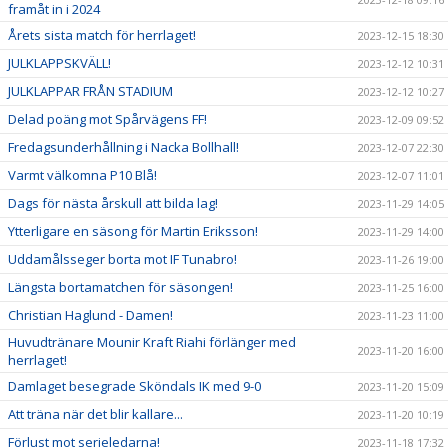
framåt in i 2024
Årets sista match för herrlaget!
2023-12-15 18:30
JULKLAPPSKVÄLL!
2023-12-12 10:31
JULKLAPPAR FRÅN STADIUM
2023-12-12 10:27
Delad poäng mot Spårvägens FF!
2023-12-09 09:52
Fredagsunderhållning i Nacka Bollhall!
2023-12-07 22:30
Varmt välkomna P10 Blå!
2023-12-07 11:01
Dags för nästa årskull att bilda lag!
2023-11-29 14:05
Ytterligare en säsong för Martin Eriksson!
2023-11-29 14:00
Uddamålsseger borta mot IF Tunabro!
2023-11-26 19:00
Längsta bortamatchen för säsongen!
2023-11-25 16:00
Christian Haglund - Damen!
2023-11-23 11:00
Huvudtränare Mounir Kraft Riahi förlänger med
2023-11-20 16:00
herrlaget!
Damlaget besegrade Sköndals IK med 9-0
2023-11-20 15:09
Att träna när det blir kallare...
2023-11-20 10:19
Förlust mot serieledarna!
2023-11-18 17:32