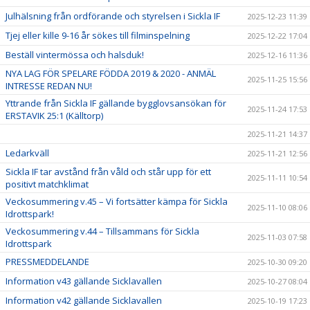
Julhälsning från ordförande och styrelsen i Sickla IF
2025-12-23 11:39
Tjej eller kille 9-16 år sökes till filminspelning
2025-12-22 17:04
Beställ vintermössa och halsduk!
2025-12-16 11:36
NYA LAG FÖR SPELARE FÖDDA 2019 & 2020 - ANMÄL
2025-11-25 15:56
INTRESSE REDAN NU!
Yttrande från Sickla IF gällande bygglovsansökan för
2025-11-24 17:53
ERSTAVIK 25:1 (Källtorp)
2025-11-21 14:37
Ledarkväll
2025-11-21 12:56
Sickla IF tar avstånd från våld och står upp för ett
2025-11-11 10:54
positivt matchklimat
Veckosummering v.45 – Vi fortsätter kämpa för Sickla
2025-11-10 08:06
Idrottspark!
Veckosummering v.44 – Tillsammans för Sickla
2025-11-03 07:58
Idrottspark
PRESSMEDDELANDE
2025-10-30 09:20
Information v43 gällande Sicklavallen
2025-10-27 08:04
Information v42 gällande Sicklavallen
2025-10-19 17:23