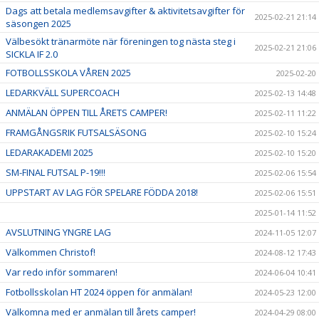
Dags att betala medlemsavgifter & aktivitetsavgifter för
2025-02-21 21:14
säsongen 2025
Välbesökt tränarmöte när föreningen tog nästa steg i
2025-02-21 21:06
SICKLA IF 2.0
FOTBOLLSSKOLA VÅREN 2025
2025-02-20
LEDARKVÄLL SUPERCOACH
2025-02-13 14:48
ANMÄLAN ÖPPEN TILL ÅRETS CAMPER!
2025-02-11 11:22
FRAMGÅNGSRIK FUTSALSÄSONG
2025-02-10 15:24
LEDARAKADEMI 2025
2025-02-10 15:20
SM-FINAL FUTSAL P-19!!!
2025-02-06 15:54
UPPSTART AV LAG FÖR SPELARE FÖDDA 2018!
2025-02-06 15:51
2025-01-14 11:52
AVSLUTNING YNGRE LAG
2024-11-05 12:07
Välkommen Christof!
2024-08-12 17:43
Var redo inför sommaren!
2024-06-04 10:41
Fotbollsskolan HT 2024 öppen för anmälan!
2024-05-23 12:00
Välkomna med er anmälan till årets camper!
2024-04-29 08:00