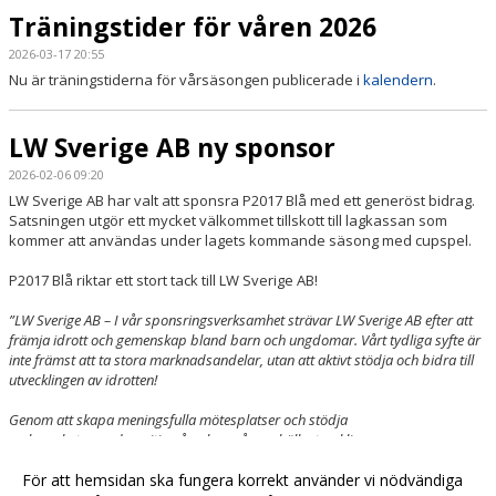
Träningstider för våren 2026
2026-03-17 20:55
Nu är träningstiderna för vårsäsongen publicerade i
kalendern
.
LW Sverige AB ny sponsor
2026-02-06 09:20
LW Sverige AB har valt att sponsra P2017 Blå med ett generöst bidrag.
Satsningen utgör ett mycket välkommet tillskott till lagkassan som
kommer att användas under lagets kommande säsong med cupspel.
P2017 Blå riktar ett stort tack till LW Sverige AB!
”LW Sverige AB – I vår sponsringsverksamhet strävar LW Sverige AB efter att
främja idrott och gemenskap bland barn och ungdomar. Vårt tydliga syfte är
inte främst att ta stora marknadsandelar, utan att aktivt stödja och bidra till
utvecklingen av idrotten!
Genom att skapa meningsfulla mötesplatser och stödja
verksamheter med positiv påverkan på samhällsutvecklingen,
strävar vi efter att främja en bred skara barn och unga.”
För att hemsidan ska fungera korrekt använder vi nödvändiga