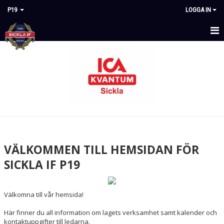
P19
LOGGA IN
HEM
NYHETER
KALENDER
MATCHER
TRUPPEN
VÄLKOMMEN TILL HEMSIDAN FÖR
DOKUMENT
SICKLA IF P19
Välkomna till vår hemsida!
Här finner du all information om lagets verksamhet samt kalender och
kontaktuppgifter till ledarna.