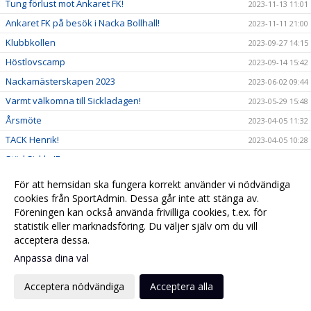
Tung förlust mot Ankaret FK!
2023-11-13 11:01
Ankaret FK på besök i Nacka Bollhall!
2023-11-11 21:00
Klubbkollen
2023-09-27 14:15
Höstlovscamp
2023-09-14 15:42
Nackamästerskapen 2023
2023-06-02 09:44
Varmt välkomna till Sickladagen!
2023-05-29 15:48
Årsmöte
2023-04-05 11:32
TACK Henrik!
2023-04-05 10:28
Stöd Sickla IF
2023-03-24 10:38
2023-02-22 13:19
För att hemsidan ska fungera korrekt använder vi nödvändiga
SERIESEGER FÖR P16
cookies från SportAdmin. Dessa går inte att stänga av.
2023-02-19 21:38
Föreningen kan också använda frivilliga cookies, t.ex. för
2023-02-06 12:52
statistik eller marknadsföring. Du väljer själv om du vill
acceptera dessa.
Anpassa dina val
Cookie-
Gå till
inställningar
Webbversion
Acceptera nödvändiga
Acceptera alla