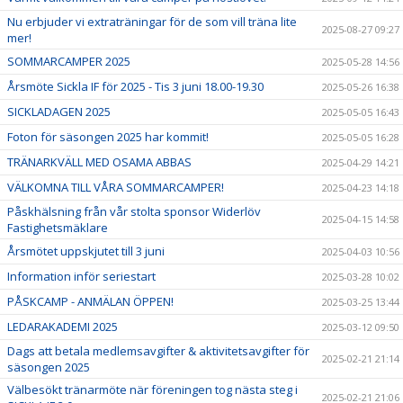
Nu erbjuder vi extraträningar för de som vill träna lite
2025-08-27 09:27
mer!
SOMMARCAMPER 2025
2025-05-28 14:56
Årsmöte Sickla IF för 2025 - Tis 3 juni 18.00-19.30
2025-05-26 16:38
SICKLADAGEN 2025
2025-05-05 16:43
Foton för säsongen 2025 har kommit!
2025-05-05 16:28
TRÄNARKVÄLL MED OSAMA ABBAS
2025-04-29 14:21
VÄLKOMNA TILL VÅRA SOMMARCAMPER!
2025-04-23 14:18
Påskhälsning från vår stolta sponsor Widerlöv
2025-04-15 14:58
Fastighetsmäklare
Årsmötet uppskjutet till 3 juni
2025-04-03 10:56
Information inför seriestart
2025-03-28 10:02
PÅSKCAMP - ANMÄLAN ÖPPEN!
2025-03-25 13:44
LEDARAKADEMI 2025
2025-03-12 09:50
Dags att betala medlemsavgifter & aktivitetsavgifter för
2025-02-21 21:14
säsongen 2025
Välbesökt tränarmöte när föreningen tog nästa steg i
2025-02-21 21:06