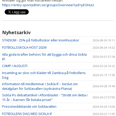
Anmäler sig gör man via länken nedan:
https://entry.sportadmin.se/groupsOverview?uid=yEOHuU
FÖRSÄKRING
FÖRENINGSKLÄDER
Nyhetsarkiv
SICKLA IF YTTRANDE SAMRÅD
STADIUM - 25% på fotbollsskor eller inomhusskor
2026-08-06 10:11
FOTBOLLSSKOLA HÖST 2026!
2026-08-04 14:32
Alla goda krafter behövs för att bygga och driva Sickla
2026-06-01 07:54
IF!
CAMP I AUGUSTI
2026-05-26 10:22
Insamling av skor och kläder till Zambia på Fotbollens
2026-05-13 17:50
Dag
Information till medlemmar i Sickla IF – beslut om
2026-04-28 19:44
detaljplan för Sicklavallen (sydvästra Plania)
Sickla IFs debattartikel i Aftonbladet - "Stridit om detta i
2026-04-27 07:00
15 år – barnen får betala priset"
Pressmeddelande om Sicklavallen
2026-04-24 15:06
FOTBOLLENS DAG MED SICKLA IF
2026-04-22 11:09