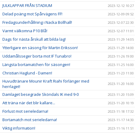
JULKLAPPAR FRÅN STADIUM
2023-12-12 10:27
Delad poäng mot Spårvägens FF!
2023-12-09 09:52
Fredagsunderhållning i Nacka Bollhall!
2023-12-07 22:30
Varmt välkomna P10 Blå!
2023-12-07 11:01
Dags för nästa årskull att bilda lag!
2023-11-29 14:05
Ytterligare en säsong för Martin Eriksson!
2023-11-29 14:00
Uddamålsseger borta mot IF Tunabro!
2023-11-26 19:00
Längsta bortamatchen för säsongen!
2023-11-25 16:00
Christian Haglund - Damen!
2023-11-23 11:00
Huvudtränare Mounir Kraft Riahi förlänger med
2023-11-20 16:00
herrlaget!
Damlaget besegrade Sköndals IK med 9-0
2023-11-20 15:09
Att träna när det blir kallare...
2023-11-20 10:19
Förlust mot serieledarna!
2023-11-18 17:32
Bortamatch mot serieledarna!
2023-11-17 14:30
Viktig information!
2023-11-16 11:51