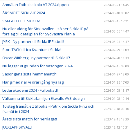
Anmälan Fotbollsskola VT 2024 öppen!
2024-03-21 14:45
ÅRSMÖTE SICKLA IF 2024
2024-03-18 08:02
SM-GULD TILL SICKLA!
2024-03-15 17:21
Nu eller aldrig för Sicklavallen - så ser Sickla IF på
2024-03-06 14:47
förslag till detaljplan för Sydvästra Plania
JYSK - Ny partner till Sickla IF Fotboll!
2024-03-04 14:47
Stort TACK till Ica Kvantum i Sickla!
2024-02-29 11:09
Oscar Wittberg - ny partner till Sickla IF!
2024-02-28 11:39
Nu lägger vi grunden för säsongen 2024
2024-02-15 08:00
Säsongens sista hemmamatch!
2024-01-27 18:00
Häng med när vi drar igång nya lag!
2024-01-25 17:03
Ledarakademi 2024 - Fullbokad!
2024-01-08 13:17
Välkomna till Sicklafamiljen Ekwalls VVS-design!
2024-01-08 10:44
10 steg framåt, ett tillbaka - Patrik om Sickla IF nu och
2023-12-18 09:16
framåt in i 2024
Årets sista match för herrlaget!
2023-12-15 18:30
JULKLAPPSKVÄLL!
2023-12-12 10:31