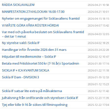
RÄDDA SICKLAVALLEN!
2026-04-21 10:58
MANIFESTATION 27/4 KLOCKAN 16.00-17.00
2026-04-21 10:01
Nyheter om engagemanget för Sicklavallens framtid
2026-04-15 18:15
VI MÅSTE GÖRA VÅRA RÖSTER HÖRDA!
2026-04-07 15:42
Var med och påverka beslutet om Sicklavallens framtid
2026-04-03 12:05
– det tar 1 minut
Ny styrelse vald i Sickla IF
2026-04-02 18:29
Handlingar inför Årsmöte 2026 den 31 mars
2026-03-24 22:28
Inbjudan till medlemsmöte – Sickla IF
2026-02-12 10:47
Betala med Fritidskortet 550 kr (7-16 år) i Sportadmin
2026-01-30 17:16
SICKLA IF + ICA KVANTUM SICKLA
2026-01-22 11:18
Sickla IF Dam - DIVISION 3
2026-01-19 12:53
2026-01-12 15:23
Sickla IF satsar lite extra på målvakterna
2026-01-12 11:42
Julhälsning från ordförande och styrelsen i Sickla IF
2025-12-23 11:39
Tjej eller kille 9-16 år sökes till filminspelning
2025-12-22 17:04