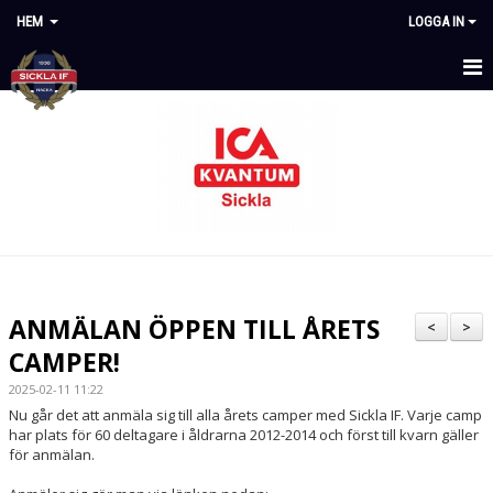
HEM
LOGGA IN
STARTSIDA
NYHETER
OM KLUBBEN
KALENDER
DOKUMENT
ANMÄLAN ÖPPEN TILL ÅRETS
<
>
MATCHER
CAMPER!
2025-02-11 11:22
KONTAKT
Nu går det att anmäla sig till alla årets camper med Sickla IF. Varje camp
har plats för 60 deltagare i åldrarna 2012-2014 och först till kvarn gäller
STYRDOKUMENT
för anmälan.
AVGIFTER