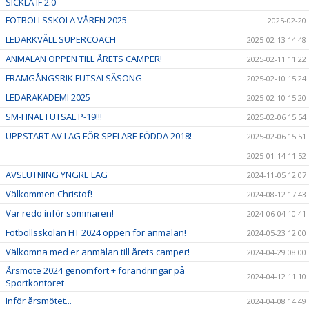
SICKLA IF 2.0
FOTBOLLSSKOLA VÅREN 2025
2025-02-20
LEDARKVÄLL SUPERCOACH
2025-02-13 14:48
ANMÄLAN ÖPPEN TILL ÅRETS CAMPER!
2025-02-11 11:22
FRAMGÅNGSRIK FUTSALSÄSONG
2025-02-10 15:24
LEDARAKADEMI 2025
2025-02-10 15:20
SM-FINAL FUTSAL P-19!!!
2025-02-06 15:54
UPPSTART AV LAG FÖR SPELARE FÖDDA 2018!
2025-02-06 15:51
2025-01-14 11:52
AVSLUTNING YNGRE LAG
2024-11-05 12:07
Välkommen Christof!
2024-08-12 17:43
Var redo inför sommaren!
2024-06-04 10:41
Fotbollsskolan HT 2024 öppen för anmälan!
2024-05-23 12:00
Välkomna med er anmälan till årets camper!
2024-04-29 08:00
Årsmöte 2024 genomfört + förändringar på
2024-04-12 11:10
Sportkontoret
Inför årsmötet...
2024-04-08 14:49