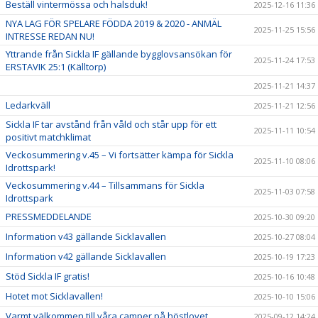
Beställ vintermössa och halsduk!
2025-12-16 11:36
NYA LAG FÖR SPELARE FÖDDA 2019 & 2020 - ANMÄL
2025-11-25 15:56
INTRESSE REDAN NU!
Yttrande från Sickla IF gällande bygglovsansökan för
2025-11-24 17:53
ERSTAVIK 25:1 (Källtorp)
2025-11-21 14:37
Ledarkväll
2025-11-21 12:56
Sickla IF tar avstånd från våld och står upp för ett
2025-11-11 10:54
positivt matchklimat
Veckosummering v.45 – Vi fortsätter kämpa för Sickla
2025-11-10 08:06
Idrottspark!
Veckosummering v.44 – Tillsammans för Sickla
2025-11-03 07:58
Idrottspark
PRESSMEDDELANDE
2025-10-30 09:20
Information v43 gällande Sicklavallen
2025-10-27 08:04
Information v42 gällande Sicklavallen
2025-10-19 17:23
Stöd Sickla IF gratis!
2025-10-16 10:48
Hotet mot Sicklavallen!
2025-10-10 15:06
Varmt välkommen till våra camper på höstlovet.
2025-09-12 14:24