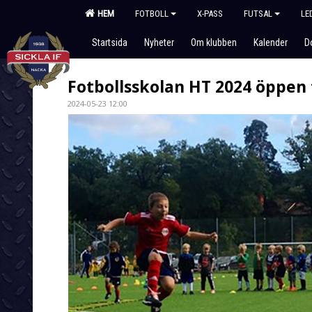
HEM
FOTBOLL
X-PASS
FUTSAL
LE
Startsida
Nyheter
Om klubben
Kalender
D
Fotbollsskolan HT 2024 öppen
2024-05-23 12:00