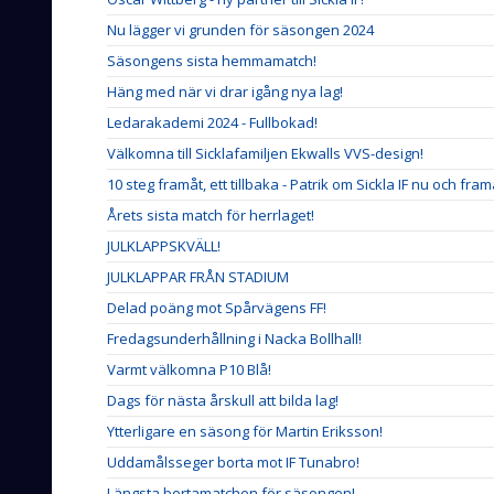
Nu lägger vi grunden för säsongen 2024
Säsongens sista hemmamatch!
Häng med när vi drar igång nya lag!
Ledarakademi 2024 - Fullbokad!
Välkomna till Sicklafamiljen Ekwalls VVS-design!
10 steg framåt, ett tillbaka - Patrik om Sickla IF nu och framå
Årets sista match för herrlaget!
JULKLAPPSKVÄLL!
JULKLAPPAR FRÅN STADIUM
Delad poäng mot Spårvägens FF!
Fredagsunderhållning i Nacka Bollhall!
Varmt välkomna P10 Blå!
Dags för nästa årskull att bilda lag!
Ytterligare en säsong för Martin Eriksson!
Uddamålsseger borta mot IF Tunabro!
Längsta bortamatchen för säsongen!