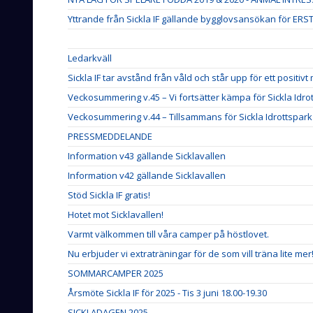
Yttrande från Sickla IF gällande bygglovsansökan för ERSTA
Ledarkväll
Sickla IF tar avstånd från våld och står upp för ett positivt
Veckosummering v.45 – Vi fortsätter kämpa för Sickla Idro
Veckosummering v.44 – Tillsammans för Sickla Idrottspark
PRESSMEDDELANDE
Information v43 gällande Sicklavallen
Information v42 gällande Sicklavallen
Stöd Sickla IF gratis!
Hotet mot Sicklavallen!
Varmt välkommen till våra camper på höstlovet.
Nu erbjuder vi extraträningar för de som vill träna lite mer
SOMMARCAMPER 2025
Årsmöte Sickla IF för 2025 - Tis 3 juni 18.00-19.30
SICKLADAGEN 2025