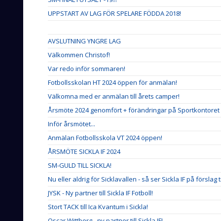
UPPSTART AV LAG FÖR SPELARE FÖDDA 2018!
AVSLUTNING YNGRE LAG
Välkommen Christof!
Var redo inför sommaren!
Fotbollsskolan HT 2024 öppen för anmälan!
Välkomna med er anmälan till årets camper!
Årsmöte 2024 genomfört + förändringar på Sportkontoret
Inför årsmötet...
Anmälan Fotbollsskola VT 2024 öppen!
ÅRSMÖTE SICKLA IF 2024
SM-GULD TILL SICKLA!
Nu eller aldrig för Sicklavallen - så ser Sickla IF på förslag 
JYSK - Ny partner till Sickla IF Fotboll!
Stort TACK till Ica Kvantum i Sickla!
Oscar Wittberg - ny partner till Sickla IF!