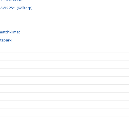
VIK 25:1 (Källtorp)
 matchklimat
ttspark!
!