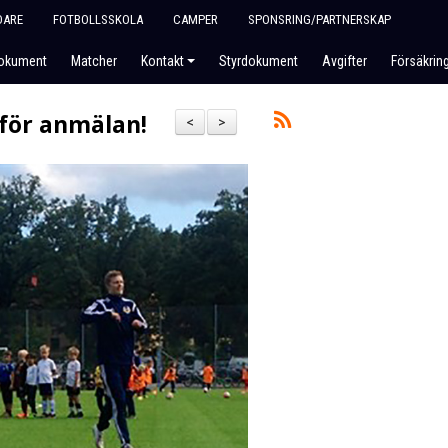
DARE
FOTBOLLSSKOLA
CAMPER
SPONSRING/PARTNERSKAP
okument
Matcher
Kontakt
Styrdokument
Avgifter
Försäkrin
 för anmälan!
<
>