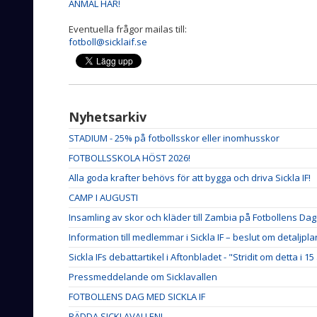
ANMÄL HÄR!
Eventuella frågor mailas till:
fotboll@sicklaif.se
Nyhetsarkiv
STADIUM - 25% på fotbollsskor eller inomhusskor
FOTBOLLSSKOLA HÖST 2026!
Alla goda krafter behövs för att bygga och driva Sickla IF!
CAMP I AUGUSTI
Insamling av skor och kläder till Zambia på Fotbollens Dag
Information till medlemmar i Sickla IF – beslut om detaljpla
Sickla IFs debattartikel i Aftonbladet - "Stridit om detta i 1
Pressmeddelande om Sicklavallen
FOTBOLLENS DAG MED SICKLA IF
RÄDDA SICKLAVALLEN!