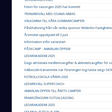
Foton för säsongen 2025 har kommit!
TRÄNARKVÄLL MED OSAMA ABBAS
VÄLKOMNA TILL VÅRA SOMMARCAMPER!
Påskhälsning från vår stolta sponsor Widerlöv Fastighet
Årsmötet uppskjutet till 3 juni
Information inför seriestart
PÅSKCAMP - ANMÄLAN ÖPPEN!
LEDARAKADEMI 2025
Dags att betala medlemsavgifter & aktivitetsavgifter för 
Välbesökt tränarmöte när föreningen tog nästa steg i SICKL
FOTBOLLSSKOLA VÅREN 2025
LEDARKVÄLL SUPERCOACH
ANMÄLAN ÖPPEN TILL ÅRETS CAMPER!
FRAMGÅNGSRIK FUTSALSÄSONG
LEDARAKADEMI 2025
SM-FINAL FUTSAL P-19!!!