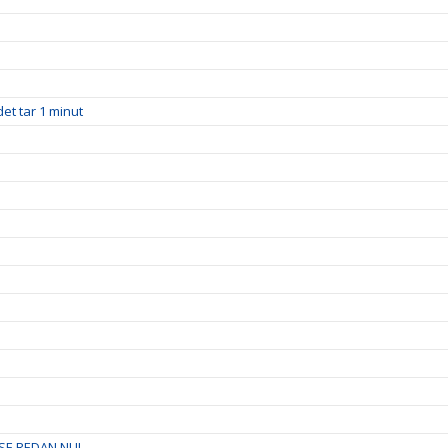
et tar 1 minut
SE REDAN NU!