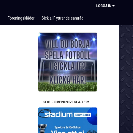
LOGGA IN
g
Föreningskläder
Sickla IF yttrande samråd
KÖP FÖRENINGSKLÄDER!