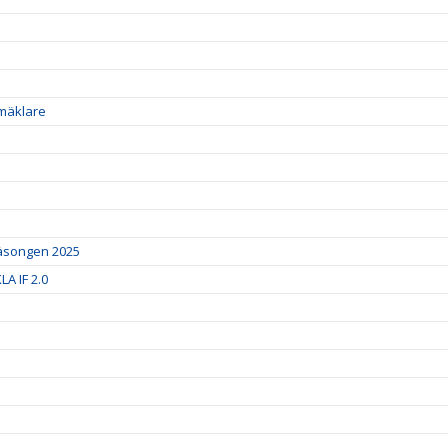
smäklare
säsongen 2025
A IF 2.0