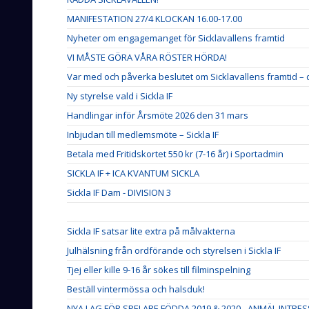
MANIFESTATION 27/4 KLOCKAN 16.00-17.00
Nyheter om engagemanget för Sicklavallens framtid
VI MÅSTE GÖRA VÅRA RÖSTER HÖRDA!
Var med och påverka beslutet om Sicklavallens framtid – d
Ny styrelse vald i Sickla IF
Handlingar inför Årsmöte 2026 den 31 mars
Inbjudan till medlemsmöte – Sickla IF
Betala med Fritidskortet 550 kr (7-16 år) i Sportadmin
SICKLA IF + ICA KVANTUM SICKLA
Sickla IF Dam - DIVISION 3
Sickla IF satsar lite extra på målvakterna
Julhälsning från ordförande och styrelsen i Sickla IF
Tjej eller kille 9-16 år sökes till filminspelning
Beställ vintermössa och halsduk!
NYA LAG FÖR SPELARE FÖDDA 2019 & 2020 - ANMÄL INTRES