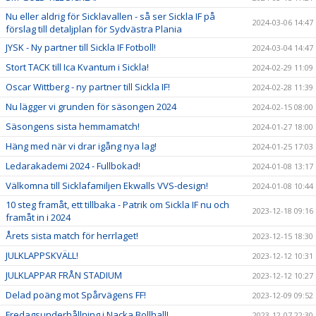
Nu eller aldrig för Sicklavallen - så ser Sickla IF på
2024-03-06 14:47
förslag till detaljplan för Sydvästra Plania
JYSK - Ny partner till Sickla IF Fotboll!
2024-03-04 14:47
Stort TACK till Ica Kvantum i Sickla!
2024-02-29 11:09
Oscar Wittberg - ny partner till Sickla IF!
2024-02-28 11:39
Nu lägger vi grunden för säsongen 2024
2024-02-15 08:00
Säsongens sista hemmamatch!
2024-01-27 18:00
Häng med när vi drar igång nya lag!
2024-01-25 17:03
Ledarakademi 2024 - Fullbokad!
2024-01-08 13:17
Välkomna till Sicklafamiljen Ekwalls VVS-design!
2024-01-08 10:44
10 steg framåt, ett tillbaka - Patrik om Sickla IF nu och
2023-12-18 09:16
framåt in i 2024
Årets sista match för herrlaget!
2023-12-15 18:30
JULKLAPPSKVÄLL!
2023-12-12 10:31
JULKLAPPAR FRÅN STADIUM
2023-12-12 10:27
Delad poäng mot Spårvägens FF!
2023-12-09 09:52
Fredagsunderhållning i Nacka Bollhall!
2023-12-07 22:30