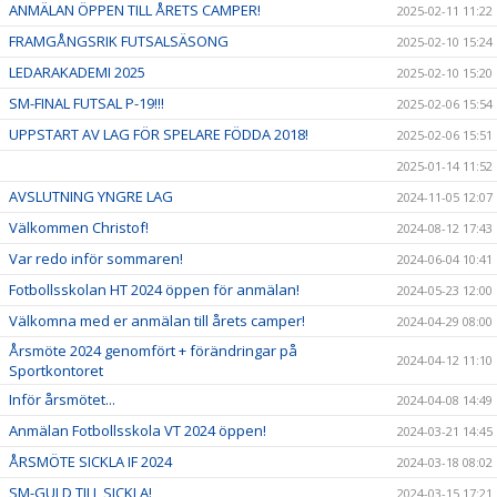
ANMÄLAN ÖPPEN TILL ÅRETS CAMPER!
2025-02-11 11:22
FRAMGÅNGSRIK FUTSALSÄSONG
2025-02-10 15:24
LEDARAKADEMI 2025
2025-02-10 15:20
SM-FINAL FUTSAL P-19!!!
2025-02-06 15:54
UPPSTART AV LAG FÖR SPELARE FÖDDA 2018!
2025-02-06 15:51
2025-01-14 11:52
AVSLUTNING YNGRE LAG
2024-11-05 12:07
Välkommen Christof!
2024-08-12 17:43
Var redo inför sommaren!
2024-06-04 10:41
Fotbollsskolan HT 2024 öppen för anmälan!
2024-05-23 12:00
Välkomna med er anmälan till årets camper!
2024-04-29 08:00
Årsmöte 2024 genomfört + förändringar på
2024-04-12 11:10
Sportkontoret
Inför årsmötet...
2024-04-08 14:49
Anmälan Fotbollsskola VT 2024 öppen!
2024-03-21 14:45
ÅRSMÖTE SICKLA IF 2024
2024-03-18 08:02
SM-GULD TILL SICKLA!
2024-03-15 17:21