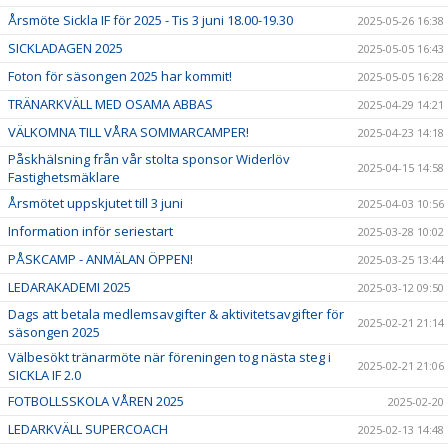
Årsmöte Sickla IF för 2025 - Tis 3 juni 18.00-19.30
2025-05-26 16:38
SICKLADAGEN 2025
2025-05-05 16:43
Foton för säsongen 2025 har kommit!
2025-05-05 16:28
TRÄNARKVÄLL MED OSAMA ABBAS
2025-04-29 14:21
VÄLKOMNA TILL VÅRA SOMMARCAMPER!
2025-04-23 14:18
Påskhälsning från vår stolta sponsor Widerlöv
2025-04-15 14:58
Fastighetsmäklare
Årsmötet uppskjutet till 3 juni
2025-04-03 10:56
Information inför seriestart
2025-03-28 10:02
PÅSKCAMP - ANMÄLAN ÖPPEN!
2025-03-25 13:44
LEDARAKADEMI 2025
2025-03-12 09:50
Dags att betala medlemsavgifter & aktivitetsavgifter för
2025-02-21 21:14
säsongen 2025
Välbesökt tränarmöte när föreningen tog nästa steg i
2025-02-21 21:06
SICKLA IF 2.0
FOTBOLLSSKOLA VÅREN 2025
2025-02-20
LEDARKVÄLL SUPERCOACH
2025-02-13 14:48