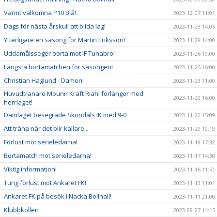
Varmt välkomna P10 Blå!
2023-12-07 11:01
Dags för nästa årskull att bilda lag!
2023-11-29 14:05
Ytterligare en säsong för Martin Eriksson!
2023-11-29 14:00
Uddamålsseger borta mot IF Tunabro!
2023-11-26 19:00
Längsta bortamatchen för säsongen!
2023-11-25 16:00
Christian Haglund - Damen!
2023-11-23 11:00
Huvudtränare Mounir Kraft Riahi förlänger med
2023-11-20 16:00
herrlaget!
Damlaget besegrade Sköndals IK med 9-0
2023-11-20 15:09
Att träna när det blir kallare...
2023-11-20 10:19
Förlust mot serieledarna!
2023-11-18 17:32
Bortamatch mot serieledarna!
2023-11-17 14:30
Viktig information!
2023-11-16 11:51
Tung förlust mot Ankaret FK!
2023-11-13 11:01
Ankaret FK på besök i Nacka Bollhall!
2023-11-11 21:00
Klubbkollen
2023-09-27 14:15