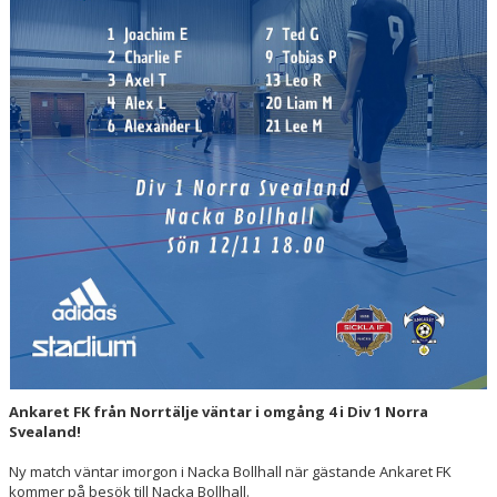
FÖRSÄKRING
FÖRENINGSKLÄDER
SICKLA IF YTTRANDE SAMRÅD
Ankaret FK från Norrtälje väntar i omgång 4 i Div 1 Norra
Svealand!
Ny match väntar imorgon i Nacka Bollhall när gästande Ankaret FK
kommer på besök till Nacka Bollhall.