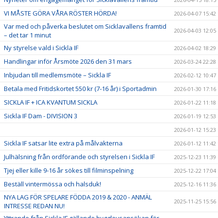
VI MÅSTE GÖRA VÅRA RÖSTER HÖRDA!
2026-04-07 15:42
Var med och påverka beslutet om Sicklavallens framtid
2026-04-03 12:05
– det tar 1 minut
Ny styrelse vald i Sickla IF
2026-04-02 18:29
Handlingar inför Årsmöte 2026 den 31 mars
2026-03-24 22:28
Inbjudan till medlemsmöte – Sickla IF
2026-02-12 10:47
Betala med Fritidskortet 550 kr (7-16 år) i Sportadmin
2026-01-30 17:16
SICKLA IF + ICA KVANTUM SICKLA
2026-01-22 11:18
Sickla IF Dam - DIVISION 3
2026-01-19 12:53
2026-01-12 15:23
Sickla IF satsar lite extra på målvakterna
2026-01-12 11:42
Julhälsning från ordförande och styrelsen i Sickla IF
2025-12-23 11:39
Tjej eller kille 9-16 år sökes till filminspelning
2025-12-22 17:04
Beställ vintermössa och halsduk!
2025-12-16 11:36
NYA LAG FÖR SPELARE FÖDDA 2019 & 2020 - ANMÄL
2025-11-25 15:56
INTRESSE REDAN NU!