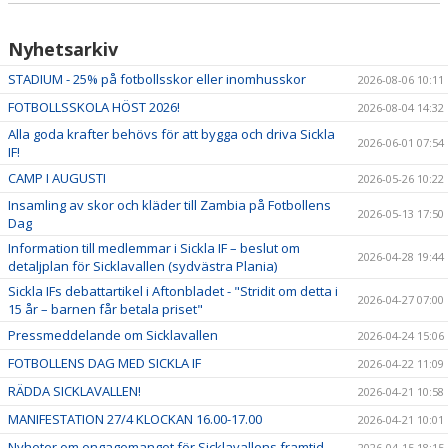
Nyhetsarkiv
STADIUM - 25% på fotbollsskor eller inomhusskor
2026-08-06 10:11
FOTBOLLSSKOLA HÖST 2026!
2026-08-04 14:32
Alla goda krafter behövs för att bygga och driva Sickla
2026-06-01 07:54
IF!
CAMP I AUGUSTI
2026-05-26 10:22
Insamling av skor och kläder till Zambia på Fotbollens
2026-05-13 17:50
Dag
Information till medlemmar i Sickla IF – beslut om
2026-04-28 19:44
detaljplan för Sicklavallen (sydvästra Plania)
Sickla IFs debattartikel i Aftonbladet - "Stridit om detta i
2026-04-27 07:00
15 år – barnen får betala priset"
Pressmeddelande om Sicklavallen
2026-04-24 15:06
FOTBOLLENS DAG MED SICKLA IF
2026-04-22 11:09
RÄDDA SICKLAVALLEN!
2026-04-21 10:58
MANIFESTATION 27/4 KLOCKAN 16.00-17.00
2026-04-21 10:01
Nyheter om engagemanget för Sicklavallens framtid
2026-04-15 18:15