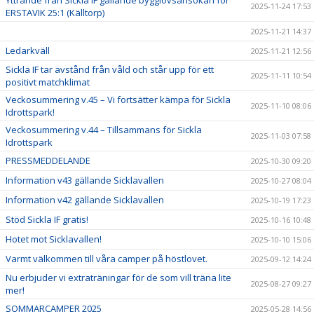
Yttrande från Sickla IF gällande bygglovsansökan för
2025-11-24 17:53
ERSTAVIK 25:1 (Källtorp)
2025-11-21 14:37
Ledarkväll
2025-11-21 12:56
Sickla IF tar avstånd från våld och står upp för ett
2025-11-11 10:54
positivt matchklimat
Veckosummering v.45 – Vi fortsätter kämpa för Sickla
2025-11-10 08:06
Idrottspark!
Veckosummering v.44 – Tillsammans för Sickla
2025-11-03 07:58
Idrottspark
PRESSMEDDELANDE
2025-10-30 09:20
Information v43 gällande Sicklavallen
2025-10-27 08:04
Information v42 gällande Sicklavallen
2025-10-19 17:23
Stöd Sickla IF gratis!
2025-10-16 10:48
Hotet mot Sicklavallen!
2025-10-10 15:06
Varmt välkommen till våra camper på höstlovet.
2025-09-12 14:24
Nu erbjuder vi extraträningar för de som vill träna lite
2025-08-27 09:27
mer!
SOMMARCAMPER 2025
2025-05-28 14:56