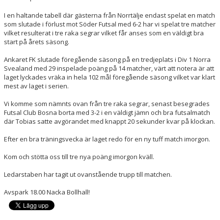
I en haltande tabell där gästerna från Norrtälje endast spelat en match
som slutade i förlust mot Söder Futsal med 6-2 har vi spelat tre matcher
vilket resulterat i tre raka segrar vilket får anses som en väldigt bra
start på årets säsong.
Ankaret FK slutade föregående säsong på en tredjeplats i Div 1 Norra
Svealand med 29 inspelade poäng på 14 matcher, värt att notera är att
laget lyckades vräka in hela 102 mål föregående säsong vilket var klart
mest av laget i serien.
Vi komme som nämnts ovan från tre raka segrar, senast besegrades
Futsal Club Bosna borta med 3-2 i en väldigt jämn och bra futsalmatch
där Tobias satte avgörandet med knappt 20 sekunder kvar på klockan.
Efter en bra träningsvecka är laget redo för en ny tuff match imorgon.
Kom och stötta oss till tre nya poäng imorgon kväll.
Ledarstaben har tagit ut ovanstående trupp till matchen.
Avspark 18.00 Nacka Bollhall!